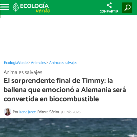
COMPARTIR
EcologíaVerde
Animales
Animales salvajes
Animales salvajes
El sorprendente final de Timmy: la
ballena que emocionó a Alemania será
convertida en biocombustible
Por
Irene Juste
, Editora Sénior.
9 junio 2026