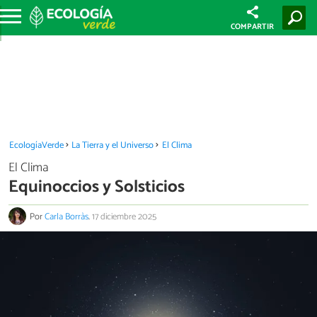
COMPARTIR
EcologíaVerde
La Tierra y el Universo
El Clima
El Clima
Equinoccios y Solsticios
Por
Carla Borràs
.
17 diciembre 2025