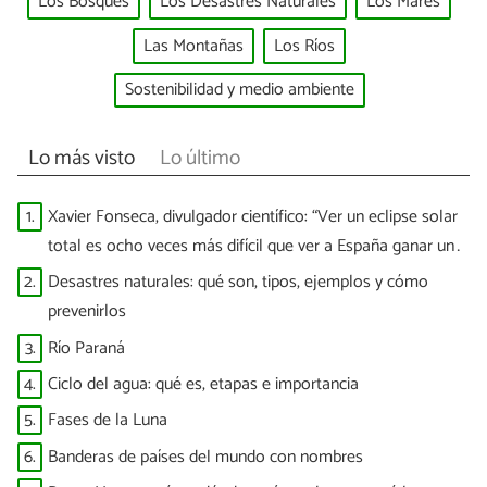
Los Bosques
Los Desastres Naturales
Los Mares
Las Montañas
Los Ríos
Sostenibilidad y medio ambiente
Lo más visto
Lo último
1.
Xavier Fonseca, divulgador científico: “Ver un eclipse solar
total es ocho veces más difícil que ver a España ganar un
Mundial”
2.
Desastres naturales: qué son, tipos, ejemplos y cómo
prevenirlos
3.
Río Paraná
4.
Ciclo del agua: qué es, etapas e importancia
5.
Fases de la Luna
6.
Banderas de países del mundo con nombres