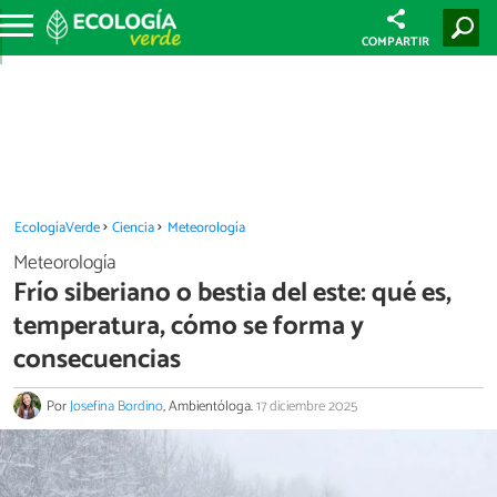
COMPARTIR
EcologíaVerde
Ciencia
Meteorología
Meteorología
Frío siberiano o bestia del este: qué es,
temperatura, cómo se forma y
consecuencias
Por
Josefina Bordino
, Ambientóloga.
17 diciembre 2025