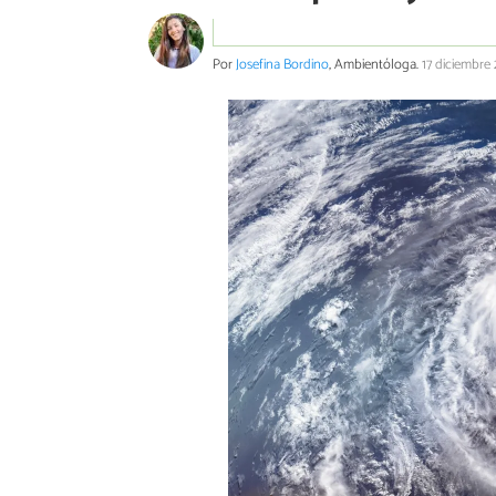
Por
Josefina Bordino
, Ambientóloga.
17 diciembre