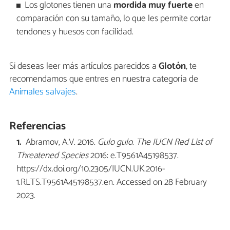
Los glotones tienen una
mordida muy fuerte
en
comparación con su tamaño, lo que les permite cortar
tendones y huesos con facilidad.
Si deseas leer más artículos parecidos a
Glotón
, te
recomendamos que entres en nuestra categoría de
Animales salvajes
.
Referencias
Abramov, A.V. 2016.
Gulo gulo
.
The IUCN Red List of
Threatened Species
2016: e.T9561A45198537.
https://dx.doi.org/10.2305/IUCN.UK.2016-
1.RLTS.T9561A45198537.en. Accessed on 28 February
2023.