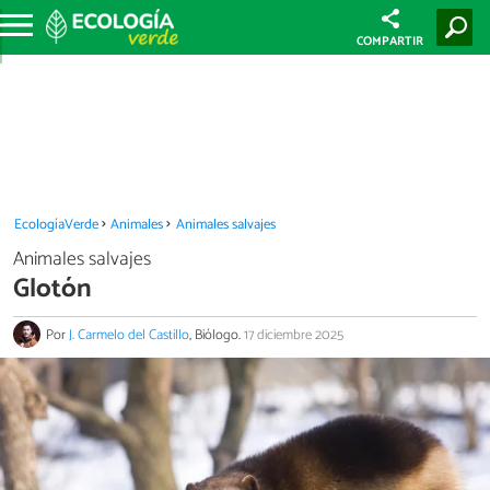
COMPARTIR
EcologíaVerde
Animales
Animales salvajes
Animales salvajes
Glotón
Por
J. Carmelo del Castillo
, Biólogo.
17 diciembre 2025