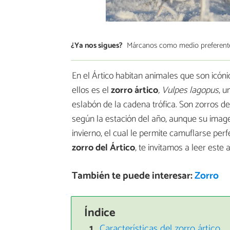
¿Ya nos sigues?
Márcanos como medio preferent
En el Ártico habitan animales que son icóni
ellos es el
zorro ártico
, Vulpes lagopus
, u
eslabón de la cadena trófica. Son zorros 
según la estación del año, aunque su ima
invierno, el cual le permite camuflarse perf
zorro del Ártico
, te invitamos a leer este 
También te puede interesar:
Zorro
Índice
Características del zorro ártico