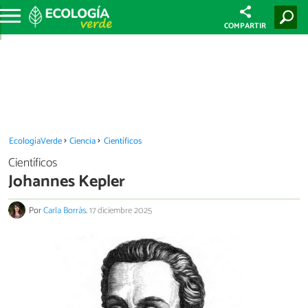
COMPARTIR
EcologíaVerde
Ciencia
Científicos
Científicos
Johannes Kepler
Por
Carla Borràs
.
17 diciembre 2025