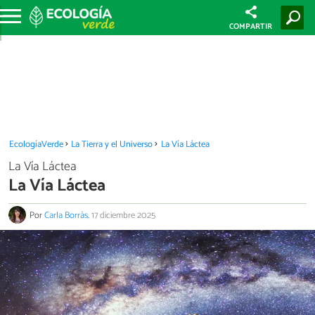
COMPARTIR
EcologíaVerde
La Tierra y el Universo
La Vía Láctea
La Vía Láctea
La Vía Láctea
Por
Carla Borràs
.
17 diciembre 2025