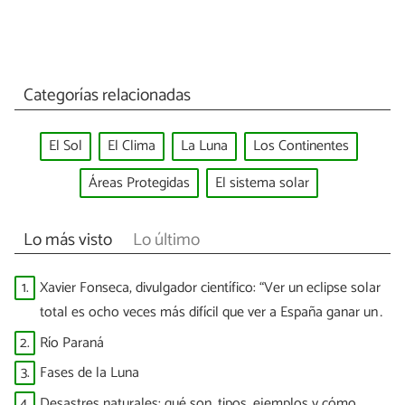
Categorías relacionadas
El Sol
El Clima
La Luna
Los Continentes
Áreas Protegidas
El sistema solar
Lo más visto
Lo último
1.
Xavier Fonseca, divulgador científico: “Ver un eclipse solar
total es ocho veces más difícil que ver a España ganar un
Mundial”
2.
Río Paraná
3.
Fases de la Luna
4.
Desastres naturales: qué son, tipos, ejemplos y cómo