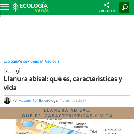
COMPARTIR
EcologíaVerde
Ciencia
Geología
Geología
Llanura abisal: qué es, características y
vida
Por
Victoria Munilla
, Geóloga.
17 diciembre 2025