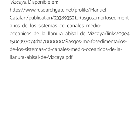
Vizcaya.
Disponible en:
https://www.researchgate.net/profile/Manuel-
Catalan/publication/233893521_Rasgos_morfosediment
arios_de_los_sistemas_cd_canales_medio-
oceanicos_de_la_llanura_abisal_de_Vizcaya/links/09e4
150c997074d1d7000000/Rasgos-morfosedimentarios-
de-los-sistemas-cd-canales-medio-oceanicos-de-la-
llanura-abisal-de-Vizcaya.pdf