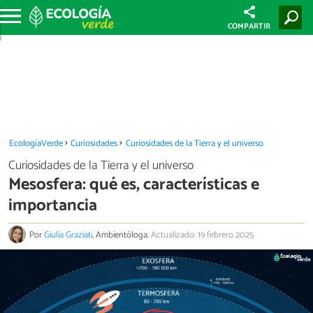
COMPARTIR
EcologíaVerde
Curiosidades
Curiosidades de la Tierra y el universo
Curiosidades de la Tierra y el universo
Mesosfera: qué es, características e
importancia
Por
Giulia Graziati
, Ambientóloga.
Actualizado: 19 febrero 2025