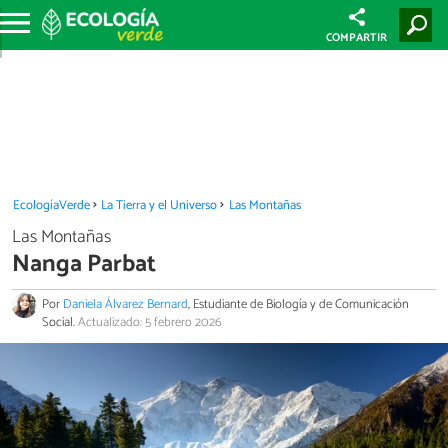
COMPARTIR
EcologíaVerde
La Tierra y el Universo
Las Montañas
Las Montañas
Nanga Parbat
Por
Daniela Álvarez Bernard
, Estudiante de Biología y de Comunicación
Social.
Actualizado: 5 febrero 2026