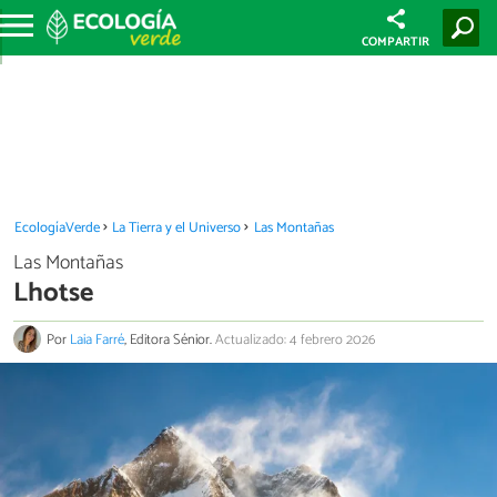
COMPARTIR
EcologíaVerde
La Tierra y el Universo
Las Montañas
Las Montañas
Lhotse
Por
Laia Farré
, Editora Sénior.
Actualizado: 4 febrero 2026