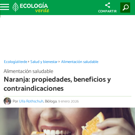
COMPARTIR
EcologíaVerde
Salud y bienestar
Alimentación saludable
Alimentación saludable
Naranja: propiedades, beneficios y
contraindicaciones
Por
Ulla Rothschuh
, Bióloga.
9 enero 2026