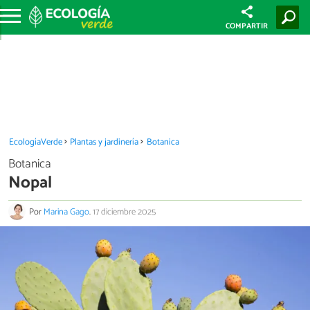
COMPARTIR
EcologíaVerde
Plantas y jardinería
Botanica
Botanica
Nopal
Por
Marina Gago
.
17 diciembre 2025