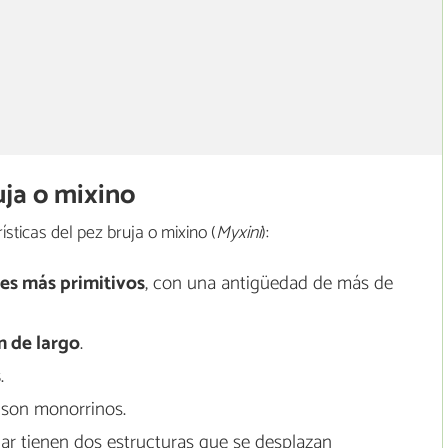
uja o mixino
sticas del pez bruja o mixino (
Myxini
):
es más primitivos
, con una antigüedad de más de
m de largo
.
s
.
, son monorrinos.
gar tienen dos estructuras que se desplazan