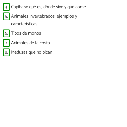
4.
Capibara: qué es, dónde vive y qué come
5.
Animales invertebrados: ejemplos y
características
6.
Tipos de monos
7.
Animales de la costa
8.
Medusas que no pican