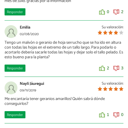
mes de Julio. gracias por la informacion
Responder
0
2
Emilia
Su valoración:
02/08/2020
Tengo un malvón o geranio de hoja serrucho que se ha ido en altura
con todas las hojas en el extremo de un tallo largo. Para podarlo o
acortarlo debería sacarle todas las hojas y dejar solo el tallo pelado. Es
esto bueno para la planta?
Responder
2
3
Nayli Jáuregui
Su valoración:
09/11/2019
Me encantaría tener geranios amarillos! Quién sabrá dónde
conseguirlos?
Responder
1
0