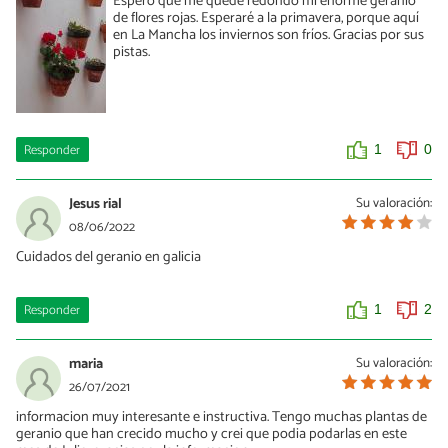
Espero que me quede redondo mi enorme geranio
de flores rojas. Esperaré a la primavera, porque aquí
en La Mancha los inviernos son fríos. Gracias por sus
pistas.
Responder
1
0
Jesus rial
Su valoración:
08/06/2022
Cuidados del geranio en galicia
Responder
1
2
maria
Su valoración:
26/07/2021
informacion muy interesante e instructiva. Tengo muchas plantas de
geranio que han crecido mucho y crei que podia podarlas en este