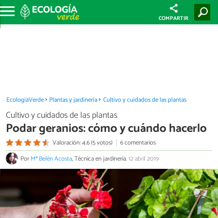
COMPARTIR
EcologíaVerde
Plantas y jardinería
Cultivo y cuidados de las plantas
Cultivo y cuidados de las plantas
Podar geranios: cómo y cuándo hacerlo
Valoración: 4.6 (5 votos)
6 comentarios
Por
Mª Belén Acosta
, Técnica en jardinería.
12 abril 2019