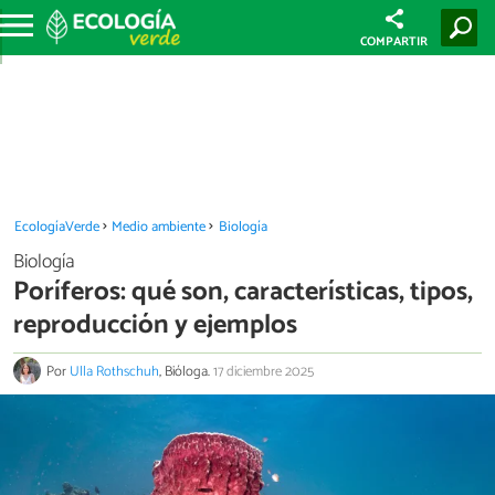
COMPARTIR
EcologíaVerde
Medio ambiente
Biología
Biología
Poríferos: qué son, características, tipos,
reproducción y ejemplos
Por
Ulla Rothschuh
, Bióloga.
17 diciembre 2025