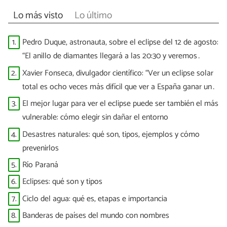
Lo más visto
Lo último
1.
Pedro Duque, astronauta, sobre el eclipse del 12 de agosto:
“El anillo de diamantes llegará a las 20:30 y veremos
puntitos brillantes”
2.
Xavier Fonseca, divulgador científico: “Ver un eclipse solar
total es ocho veces más difícil que ver a España ganar un
Mundial”
3.
El mejor lugar para ver el eclipse puede ser también el más
vulnerable: cómo elegir sin dañar el entorno
4.
Desastres naturales: qué son, tipos, ejemplos y cómo
prevenirlos
5.
Río Paraná
6.
Eclipses: qué son y tipos
7.
Ciclo del agua: qué es, etapas e importancia
8.
Banderas de países del mundo con nombres