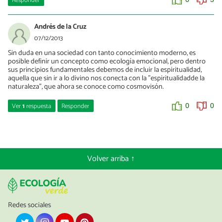
Responder
Andrés de la Cruz
07/12/2013
Sin duda en una sociedad con tanto conocimiento moderno, es
posible definir un concepto como ecología emocional, pero dentro
sus principios fundamentales debemos de incluir la espiritualidad,
aquella que sin ir a lo divino nos conecta con la "espiritualidadde la
naturaleza", que ahora se conoce como cosmovisón.
Ver
1
respuesta
Responder
0
0
Ana Isan
09/12/2013
Hola Andrés,
Volver arriba ↑
Interesante matiz. Lo cierto es que las sensaciones personales
están abiertas a todo este tipo de cosas. Un saludo.
0
0
Redes sociales