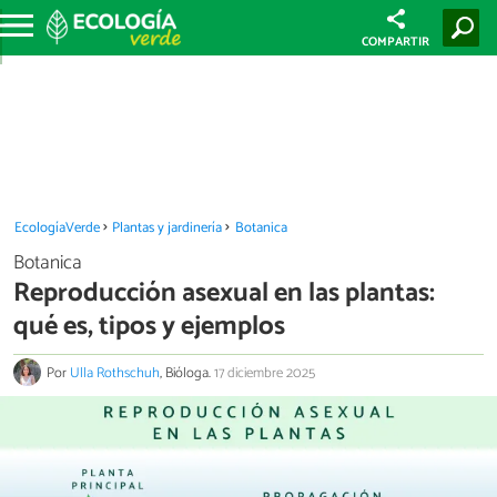
COMPARTIR
EcologíaVerde
Plantas y jardinería
Botanica
Botanica
Reproducción asexual en las plantas:
qué es, tipos y ejemplos
Por
Ulla Rothschuh
, Bióloga.
17 diciembre 2025