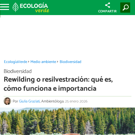
COMPARTIR
EcologíaVerde
Medio ambiente
Biodiversidad
Biodiversidad
Rewilding o resilvestración: qué es,
cómo funciona e importancia
Por
Giulia Graziati
, Ambientóloga.
25 enero 2026