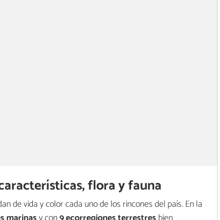
características, flora y fauna
an de vida y color cada uno de los rincones del país. En la
es marinas
y con
9 ecorregiones terrestres
bien