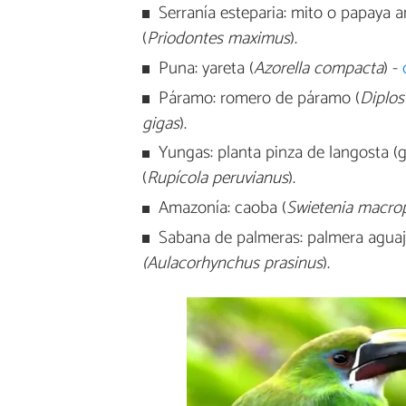
Serranía esteparia: mito o papaya a
(
Priodontes maximus
).
Puna: yareta (
Azorella compacta
) -
Páramo: romero de páramo (
Diplos
gigas
).
Yungas: planta pinza de langosta (g
(
Rupícola peruvianus
).
Amazonía: caoba (
Swietenia macrop
Sabana de palmeras: palmera aguaj
(Aulacorhynchus prasinus
).