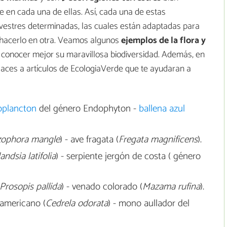
 en cada una de ellas. Así, cada una de estas
lvestres determinadas, las cuales están adaptadas para
e hacerlo en otra. Veamos algunos
ejemplos de la flora y
conocer mejor su maravillosa biodiversidad. Además, en
aces a artículos de EcologiaVerde que te ayudaran a
toplancton
del género Endophyton -
ballena azul
zophora mangle
) - ave fragata (
Fregata magnificens
).
landsia latifolia
) - serpiente jergón de costa ( género
Prosopis pallida
) - venado colorado (
Mazama rufina
).
 americano (
Cedrela odorata
) - mono aullador del