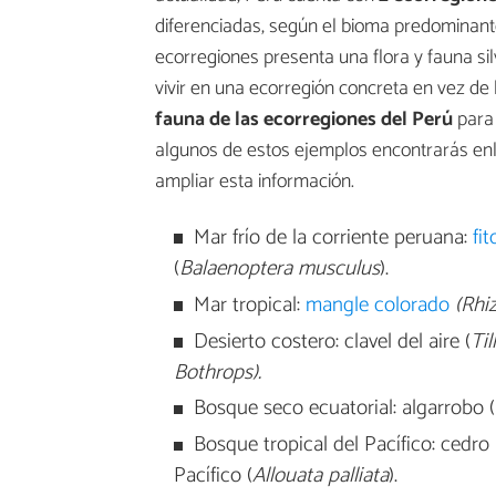
diferenciadas, según el bioma predominante
ecorregiones presenta una flora y fauna si
vivir en una ecorregión concreta en vez d
fauna de las ecorregiones del Perú
para 
algunos de estos ejemplos encontrarás enl
ampliar esta información.
Mar frío de la corriente peruana:
fi
(
Balaenoptera musculus
).
Mar tropical:
mangle colorado
(Rhi
Desierto costero: clavel del aire (
Til
Bothrops).
Bosque seco ecuatorial: algarrobo (
Bosque tropical del Pacífico: cedro
Pacífico (
Allouata palliata
).