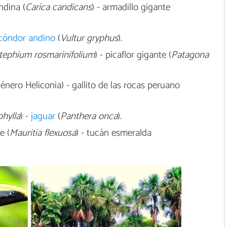
ndina (
Carica candicans
) - armadillo gigante
cóndor andino
(
Vultur gryphus
).
tephium rosmarinifolium
) - picaflor gigante (
Patagona
énero Heliconia) - gallito de las rocas peruano
hylla
) -
jaguar
(
Panthera onca
).
e (
Mauritia flexuosa
) - tucán esmeralda