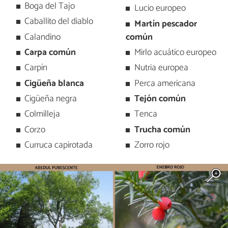
Boga del Tajo
Lucio europeo
Caballito del diablo
Martín pescador
Calandino
común
Carpa común
Mirlo acuático europeo
Carpín
Nutria europea
Cigüeña blanca
Perca americana
Cigüeña negra
Tejón común
Colmilleja
Tenca
Corzo
Trucha común
Curruca capirotada
Zorro rojo