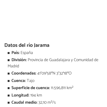
Datos del río Jarama
País:
España
División:
Provincia de Guadalajara y Comunidad de
Madrid
Coordenadas:
41°09′58″N 3°32′18″O
Cuenca:
Tajo
Superficie de cuenca:
11.596,811​ km²
Longitud:
194 km
Caudal medio:
32,10 m³/s