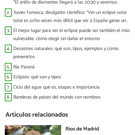
“El anillo de diamantes llegará a las 20:30 y veremos
puntitos brillantes”
2.
Xavier Fonseca, divulgador científico: “Ver un eclipse solar
total es ocho veces más difícil que ver a España ganar un
Mundial”
3.
El mejor lugar para ver el eclipse puede ser también el más
vulnerable: cómo elegir sin dañar el entorno
4.
Desastres naturales: qué son, tipos, ejemplos y cómo
prevenirlos
5.
Río Paraná
6.
Eclipses: qué son y tipos
7.
Ciclo del agua: qué es, etapas e importancia
8.
Banderas de países del mundo con nombres
Artículos relacionados
Ríos de Madrid