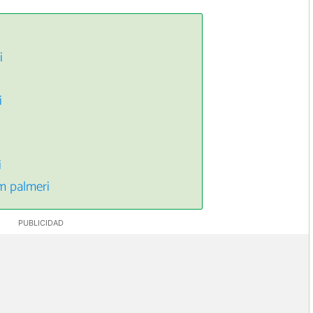
i
i
i
m palmeri