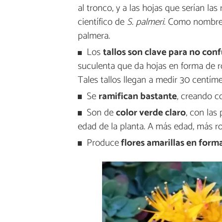
al tronco, y a las hojas que serían la
científico de
S. palmeri
. Como nombre
palmera.
Los
tallos son clave para no conf
suculenta que da hojas en forma de ro
Tales tallos llegan a medir 30 centíme
Se
ramifican bastante
, creando c
Son de
color verde claro
, con las
edad de la planta. A más edad, más ro
Produce
flores amarillas en forma