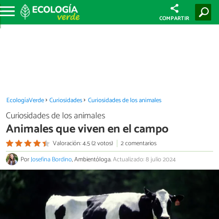
COMPARTIR
EcologíaVerde
Curiosidades
Curiosidades de los animales
Curiosidades de los animales
Animales que viven en el campo
Valoración: 4.5 (2 votos)
2 comentarios
Por
Josefina Bordino
, Ambientóloga.
Actualizado: 8 julio 2024