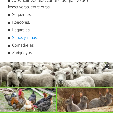
Aves polinizadoras, carroñeras, granívoras e
insectívoras, entre otras.
Serpientes.
Roedores.
Lagartijas.
Sapos y ranas
.
Comadrejas.
Zarigüeyas.