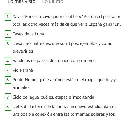
Lo más visto
Lo último
1.
Xavier Fonseca, divulgador científico: “Ver un eclipse solar
total es ocho veces más difícil que ver a España ganar un
Mundial”
2.
Fases de la Luna
3.
Desastres naturales: qué son, tipos, ejemplos y cómo
prevenirlos
4.
Banderas de países del mundo con nombres
5.
Río Paraná
6.
Punto Nemo: qué es, dónde está en el mapa, qué hay y
animales
7.
Ciclo del agua: qué es, etapas e importancia
8.
Del Sol al interior de la Tierra: un nuevo estudio plantea
una posible conexión entre las tormentas solares y los
terremotos