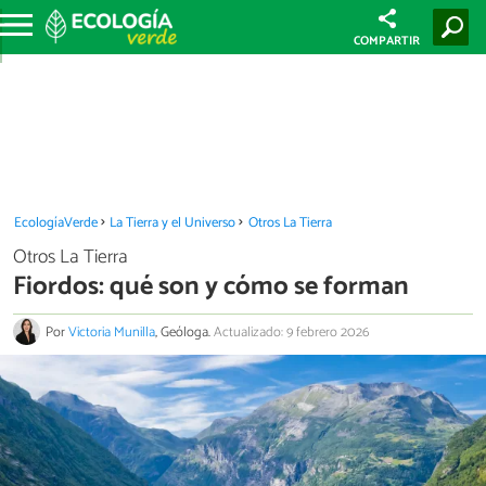
COMPARTIR
EcologíaVerde
La Tierra y el Universo
Otros La Tierra
Otros La Tierra
Fiordos: qué son y cómo se forman
Por
Victoria Munilla
, Geóloga.
Actualizado: 9 febrero 2026