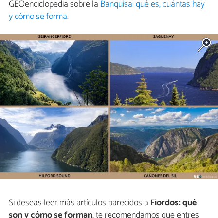
GEOenciclopedia sobre la
Banquisa: qué es, cuántas hay
y cómo se forma
.
Si deseas leer más artículos parecidos a
Fiordos: qué
son y cómo se forman
, te recomendamos que entres