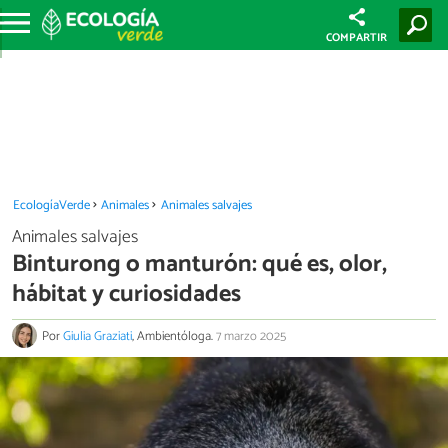
COMPARTIR
EcologíaVerde
Animales
Animales salvajes
Animales salvajes
Binturong o manturón: qué es, olor,
hábitat y curiosidades
Por
Giulia Graziati
, Ambientóloga.
7 marzo 2025