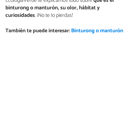
EcologíaVerde te explicamos todo sobre
qué es el
binturong o manturón, su olor, hábitat y
curiosidades
. ¡No te lo pierdas!
También te puede interesar:
Binturong o manturón