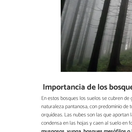
Importancia de los bosque
En estos bosques los suelos se cubren de 
naturaleza pantanosa, con predominio de t
orquídeas. Las nubes son las que aportan la
condensa en las hojas y caen al suelo en f
musgosos, yunga, bosques mesófilos o l