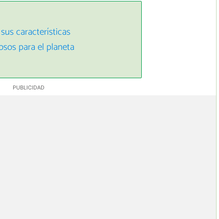
sus características
sos para el planeta