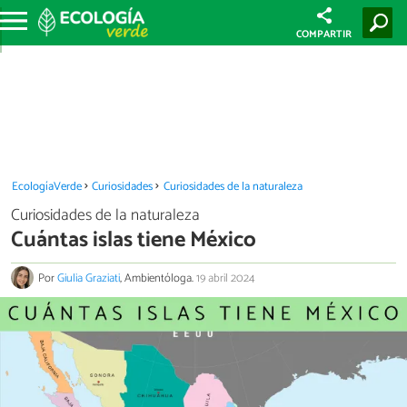
COMPARTIR
EcologíaVerde
Curiosidades
Curiosidades de la naturaleza
Curiosidades de la naturaleza
Cuántas islas tiene México
Por
Giulia Graziati
, Ambientóloga.
19 abril 2024