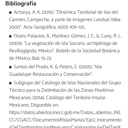
Bibliografía
Acharya, A. K. (2015). “Dinámica Territorial de Isla del
Carmen, Campeche, a partir de imágenes Landsat 1984-
2000”. Acta Geográfica, 9(20), 109-125.
Flores-Palacios, A., Martínez-Gómez, J. E., & Curry, R. L.
(2009). “La vegetación de isla Socorro, archipiélago de
Revillagigedo, México”. Boletín de la Sociedad Botánica
de México, (84), 13-23.
Santos del Prado, K. & Peters, E. (2005). “Isla
Guadalupe Restauración y Conservación”.
Subgrupo del Catálogo de Islas Nacionales del Grupo
Técnico para la Delimitación de las Zonas Marítimas
Mexicanas. (2014). Catálogo del Territorio Insular
Mexicano. Disponible en:
https://datos.abiertos.inecc.gob.mx/Datos_abiertos_INE
CC/CGACC/DocumentosRIslasMarias/Eje2_Instrumento
sDelTerritorioInsularMexicano/CatalogoInsularDelTerrit