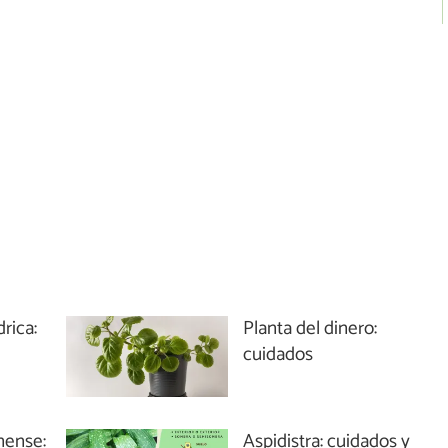
drica:
Planta del dinero:
cuidados
nense:
Aspidistra: cuidados y