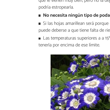
que le vienen muy bien, pero no la d
podría estropearla.
No necesita ningún tipo de poda
Si las hojas amarillean será porque 
puede deberse a que tiene falta de rie
Las temperaturas superiores a a 15º
tenerla por encima de ese límite.