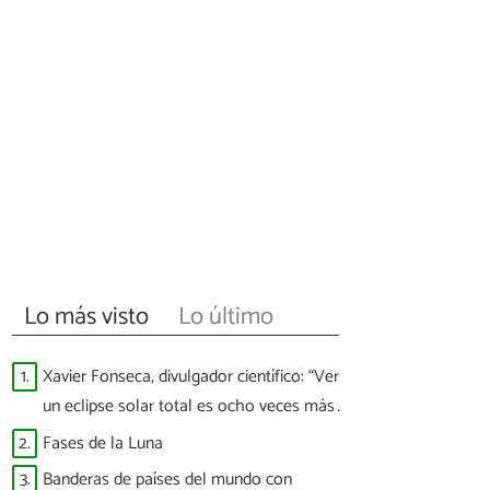
Lo más visto
Lo último
1.
Xavier Fonseca, divulgador científico: “Ver
un eclipse solar total es ocho veces más
difícil que ver a España ganar un Mundial”
2.
Fases de la Luna
3.
Banderas de países del mundo con