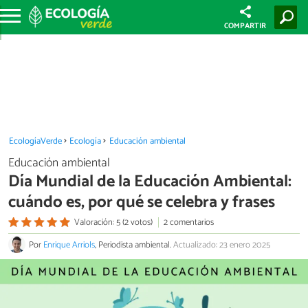
COMPARTIR
EcologíaVerde
Ecología
Educación ambiental
Educación ambiental
Día Mundial de la Educación Ambiental:
cuándo es, por qué se celebra y frases
Valoración: 5 (2 votos)
2 comentarios
Por
Enrique Arriols
, Periodista ambiental.
Actualizado: 23 enero 2025