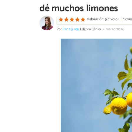
dé muchos limones
Valoración: 5 (1 voto)
1 com
Por
Irene Juste
, Editora Sénior.
4 marzo 2026