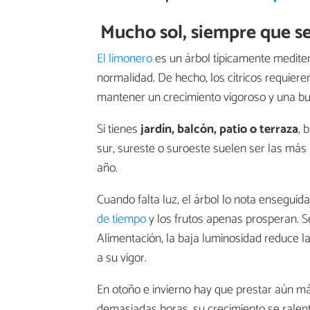
Mucho sol, siempre que se
El limonero
es un árbol típicamente medite
normalidad. De hecho, los cítricos requier
mantener un crecimiento vigoroso y una bu
Si tienes
jardín, balcón, patio o terraza
, 
sur, sureste o suroeste suelen ser las más
año.
Cuando falta luz, el árbol lo nota enseguid
de tiempo
y los frutos apenas prosperan. Se
Alimentación, la baja luminosidad reduce la 
a su vigor.
En otoño e invierno hay que prestar aún m
demasiadas horas, su crecimiento se ralenti