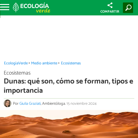
COMPARTIR
EcologíaVerde
Medio ambiente
Ecosistemas
Ecosistemas
Dunas: qué son, cómo se forman, tipos e
importancia
Por
Giulia Graziati
, Ambientóloga.
15 noviembre 2024