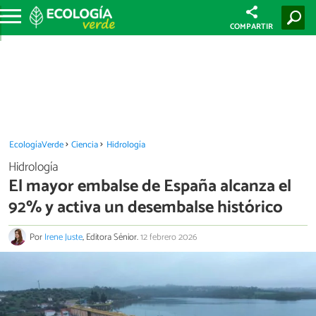
COMPARTIR
EcologíaVerde
Ciencia
Hidrología
Hidrología
El mayor embalse de España alcanza el
92% y activa un desembalse histórico
Por
Irene Juste
, Editora Sénior.
12 febrero 2026