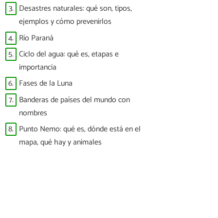
difícil que ver a España ganar un Mundial”
3.
Desastres naturales: qué son, tipos,
ejemplos y cómo prevenirlos
4.
Río Paraná
5.
Ciclo del agua: qué es, etapas e
importancia
6.
Fases de la Luna
7.
Banderas de países del mundo con
nombres
8.
Punto Nemo: qué es, dónde está en el
mapa, qué hay y animales