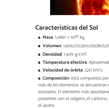
Características del Sol
30
Masa
: 1,9891 × 10
kg.
Volumen
: 1,409,272,569,059,860,
3
Densidad
: 1.409 g/cm
.
Temperatura efectiva
: Aproximad
Velocidad de órbita
: 220 km/s.
Composición
: está compuesto por
más de 60 elementos se encuentran e
ionizados. El elemento más abundante
presentes son el oxígeno, el carbono, el
el azufre.