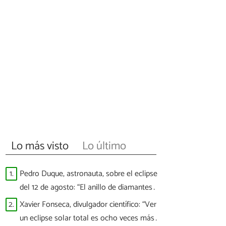
Lo más visto
Lo último
1.
Pedro Duque, astronauta, sobre el eclipse
del 12 de agosto: “El anillo de diamantes
llegará a las 20:30 y veremos puntitos
2.
Xavier Fonseca, divulgador científico: “Ver
brillantes”
un eclipse solar total es ocho veces más