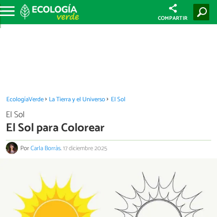
COMPARTIR
EcologíaVerde
La Tierra y el Universo
El Sol
El Sol
El Sol para Colorear
Por
Carla Borràs
.
17 diciembre 2025