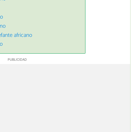
no
ano
fante africano
no