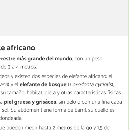
te africano
rrestre más grande del mundo
, con un peso
 de 3 a 4 metros.
eos y existen dos especies de elefante africano: el
cana
) y el
elefante de bosque
(
Loxodonta cyclotis
),
u tamaño, hábitat, dieta y otras características físicas.
na
piel gruesa y grisácea
, sin pelo o con una fina capa
l sol. Su abdomen tiene forma de barril, su cuello es
edondeada.
que pueden medir hasta 2 metros de largo y 1,5 de