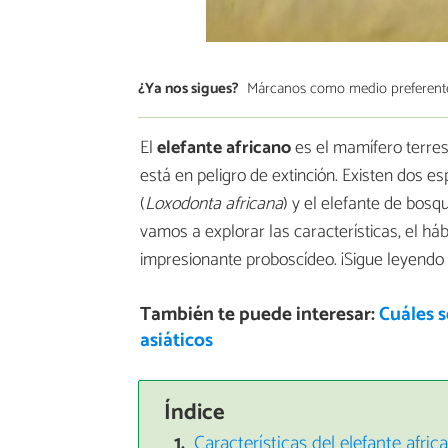
¿Ya nos sigues?
Márcanos como medio preferent
El
elefante africano
es el mamífero terre
está en peligro de extinción. Existen dos e
(
Loxodonta africana
) y el elefante de bosqu
vamos a explorar las características, el háb
impresionante proboscídeo. ¡Sigue leyendo
También te puede interesar:
Cuáles s
asiáticos
Índice
Características del elefante afric