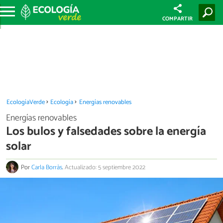
COMPARTIR
EcologíaVerde
Ecología
Energías renovables
Energías renovables
Los bulos y falsedades sobre la energía
solar
Por
Carla Borràs
.
Actualizado: 5 septiembre 2022