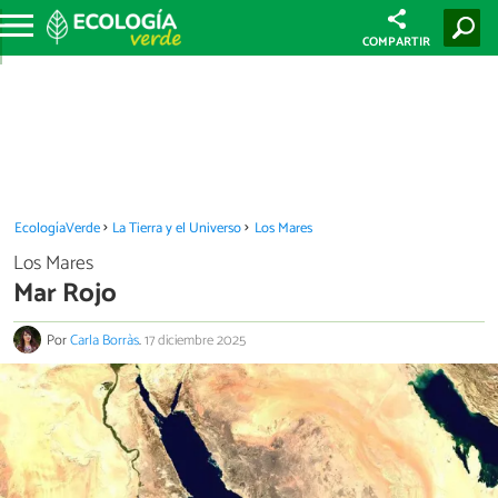
COMPARTIR
EcologíaVerde
La Tierra y el Universo
Los Mares
Los Mares
Mar Rojo
Por
Carla Borràs
.
17 diciembre 2025