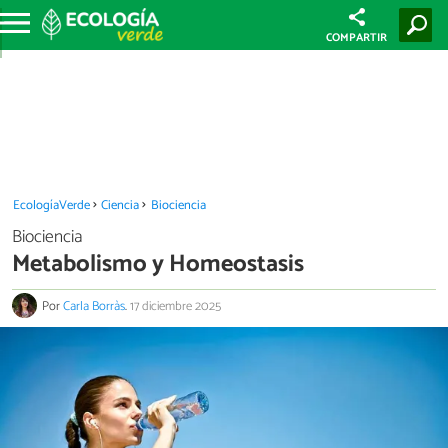
COMPARTIR
EcologíaVerde
Ciencia
Biociencia
Biociencia
Metabolismo y Homeostasis
Por
Carla Borràs
.
17 diciembre 2025