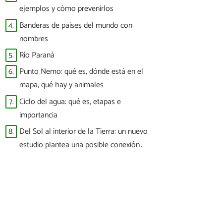
ejemplos y cómo prevenirlos
4.
Banderas de países del mundo con
nombres
5.
Río Paraná
6.
Punto Nemo: qué es, dónde está en el
mapa, qué hay y animales
7.
Ciclo del agua: qué es, etapas e
importancia
8.
Del Sol al interior de la Tierra: un nuevo
estudio plantea una posible conexión
entre las tormentas solares y los
terremotos