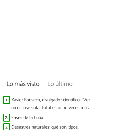
Lo más visto
Lo último
1.
Xavier Fonseca, divulgador científico: “Ver
un eclipse solar total es ocho veces más
difícil que ver a España ganar un Mundial”
2.
Fases de la Luna
3.
Desastres naturales: qué son, tipos,