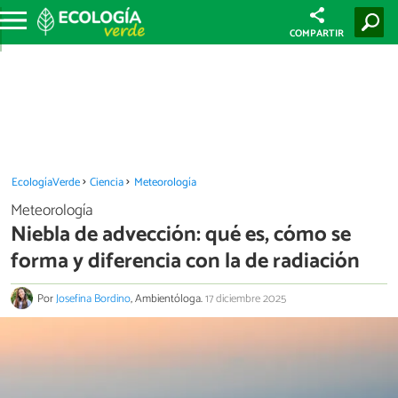
COMPARTIR
EcologíaVerde
Ciencia
Meteorología
Meteorología
Niebla de advección: qué es, cómo se
forma y diferencia con la de radiación
Por
Josefina Bordino
, Ambientóloga.
17 diciembre 2025