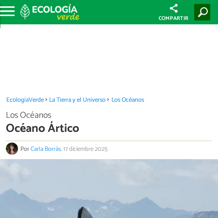
COMPARTIR
EcologíaVerde
La Tierra y el Universo
Los Océanos
Los Océanos
Océano Ártico
Por
Carla Borràs
.
17 diciembre 2025