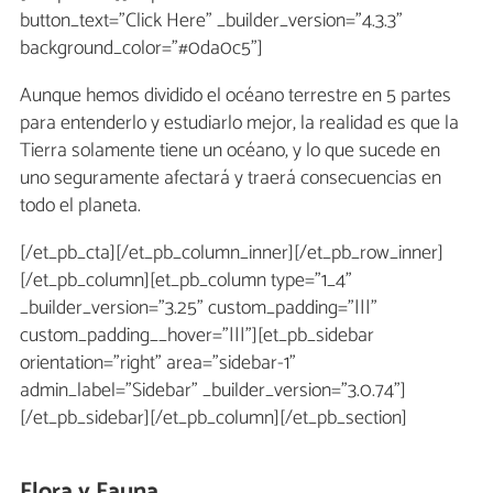
button_text="Click Here" _builder_version="4.3.3"
background_color="#0da0c5"]
Aunque hemos dividido el océano terrestre en 5 partes
para entenderlo y estudiarlo mejor, la realidad es que la
Tierra solamente tiene un océano, y lo que sucede en
uno seguramente afectará y traerá consecuencias en
todo el planeta.
[/et_pb_cta][/et_pb_column_inner][/et_pb_row_inner]
[/et_pb_column][et_pb_column type="1_4"
_builder_version="3.25" custom_padding="|||"
custom_padding__hover="|||"][et_pb_sidebar
orientation="right" area="sidebar-1"
admin_label="Sidebar" _builder_version="3.0.74"]
[/et_pb_sidebar][/et_pb_column][/et_pb_section]
Flora y Fauna