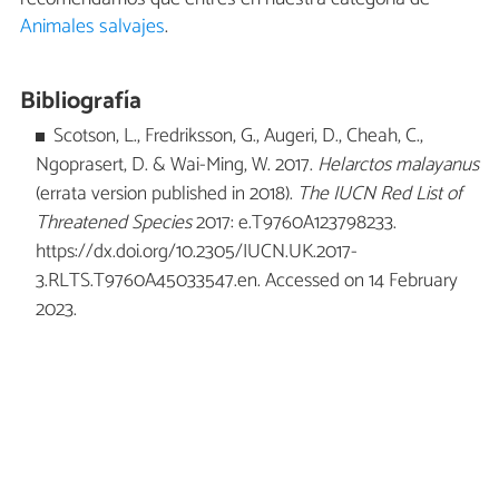
Animales salvajes
.
Bibliografía
Scotson, L., Fredriksson, G., Augeri, D., Cheah, C.,
Ngoprasert, D. & Wai-Ming, W. 2017.
Helarctos malayanus
(errata version published in 2018).
The IUCN Red List of
Threatened Species
2017: e.T9760A123798233.
https://dx.doi.org/10.2305/IUCN.UK.2017-
3.RLTS.T9760A45033547.en. Accessed on 14 February
2023.