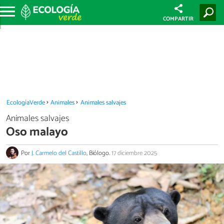
COMPARTIR
EcologíaVerde
Animales
Animales salvajes
Animales salvajes
Oso malayo
Por
J. Carmelo del Castillo
, Biólogo.
17 diciembre 2025