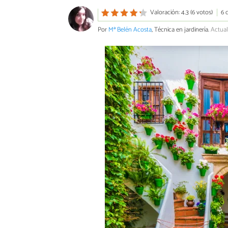
Valoración: 4.3 (6 votos)
6 
Por
Mª Belén Acosta
, Técnica en jardinería.
Actual