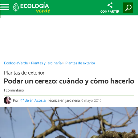
COMPARTIR
EcologíaVerde
Plantas y jardinería
Plantas de exterior
Plantas de exterior
Podar un cerezo: cuándo y cómo hacerlo
1 comentario
Por
Mª Belén Acosta
, Técnica en jardinería.
9 mayo 2019