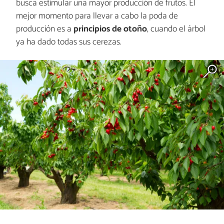
busca estimular una mayor producción de frutos. El
mejor momento para llevar a cabo la poda de
producción es a
principios de otoño
, cuando el árbol
ya ha dado todas sus cerezas.