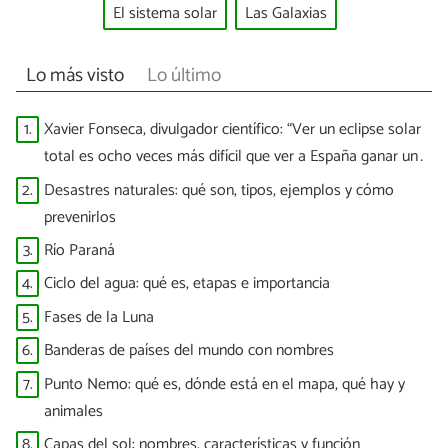
El sistema solar
Las Galaxias
Lo más visto
Lo último
1.
Xavier Fonseca, divulgador científico: “Ver un eclipse solar
total es ocho veces más difícil que ver a España ganar un
Mundial”
2.
Desastres naturales: qué son, tipos, ejemplos y cómo
prevenirlos
3.
Río Paraná
4.
Ciclo del agua: qué es, etapas e importancia
5.
Fases de la Luna
6.
Banderas de países del mundo con nombres
7.
Punto Nemo: qué es, dónde está en el mapa, qué hay y
animales
8.
Capas del sol: nombres, características y función