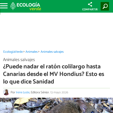
COMPARTIR
EcologíaVerde
Animales
Animales salvajes
Animales salvajes
¿Puede nadar el ratón colilargo hasta
Canarias desde el MV Hondius? Esto es
lo que dice Sanidad
Por
Irene Juste
, Editora Sénior.
13 mayo 2026